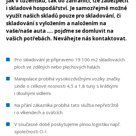
jak v tuzemsku, tak do zahraničí, lze zabezpečit
i skladové hospodářství. Je samozřejmě možné
využít našich skladů pouze pro skladování, či
skladování s vyložením a naložením na
vaše/naše auta .... pojďme se domluvit na
vašich potřebách. Neváhejte nás kontaktovat.
Pro skladování je připraveno 19 100 m2 skladovacích
ploch ve zděných nebo plechových halách.
Manipulace probíhá vysokozdvižnými vozíky značky
Linde o celkové nosnosti 4,5 a 1,8 tuny s krátkými
i dlouhými vidlemi.
Na přání zákazníka probíhá tato služba nepřetržitě
i o víkendech a svátcích.
V současné době poskytujeme plnou logistiku např.
společnosti O-I.