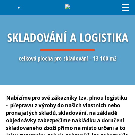
Togg
navi
SKLADOVÁNÍ A LOGISTIKA
celková plocha pro skladování - 13 100 m2
Nabízíme pro své zákazníky tzv. plnou logistiku
- přepravu z výroby do našich vlastních nebo
pronajatých skladů, skladování, na základě
objednávky zabezpečíme nakládku a doručení
skladovaného zboží přímo na místo určení a to