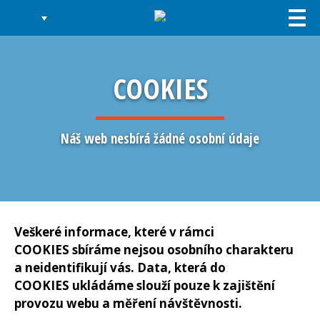
Togg
navi
COOKIES
Náš web nesbírá žádné osobní údaje
Veškeré informace, které v rámci
COOKIES sbíráme nejsou osobního charakteru
a neidentifikují vás. Data, která do
COOKIES ukládáme slouží pouze k zajištění
provozu webu a měření návštěvnosti.