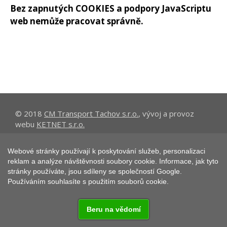
Bez zapnutých COOKIES a podpory JavaScriptu
web nemůže pracovat správně.
© 2018
CM Transport Tachov s.r.o.
, vývoj a provoz
webu
KETNET s.r.o.
Web používá
Cookies
. Informace o zpracování osobních
Webové stránky používají k poskytování služeb, personalizaci
údajů naleznete
ZDE
.
reklam a analýze návštěvnosti soubory cookie. Informace, jak tyto
stránky používáte, jsou sdíleny se společností Google.
Používáním souhlasíte s použitím souborů cookie.
Beru na vědomí