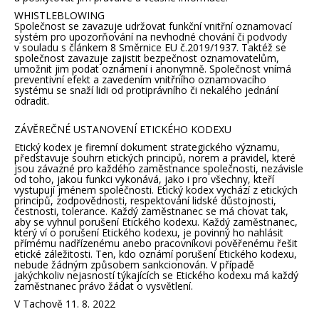
WHISTLEBLOWING
Společnost se zavazuje udržovat funkční vnitřní oznamovací
systém pro upozorňování na nevhodné chování či podvody
v souladu s článkem 8 Směrnice EU č.2019/1937. Taktéž se
společnost zavazuje zajistit bezpečnost oznamovatelům,
umožnit jim podat oznámení i anonymně. Společnost vnímá
preventivní efekt a zavedením vnitřního oznamovacího
systému se snaží lidi od protiprávního či nekalého jednání
odradit.
ZÁVĚREČNÉ USTANOVENÍ ETICKÉHO KODEXU
Etický kodex je firemní dokument strategického významu,
představuje souhrn etických principů, norem a pravidel, které
jsou závazné pro každého zaměstnance společnosti, nezávisle
od toho, jakou funkci vykonává, jako i pro všechny, kteří
vystupují jménem společnosti. Etický kodex vychází z etických
principů, zodpovědnosti, respektování lidské důstojnosti,
čestnosti, tolerance. Každý zaměstnanec se má chovat tak,
aby se vyhnul porušení Etického kodexu. Každý zaměstnanec,
který ví o porušení Etického kodexu, je povinný ho nahlásit
přímému nadřízenému anebo pracovníkovi pověřenému řešit
etické záležitosti. Ten, kdo oznámí porušení Etického kodexu,
nebude žádným způsobem sankcionován. V případě
jakýchkoliv nejasností týkajících se Etického kodexu má každý
zaměstnanec právo žádat o vysvětlení.
V Tachově 11. 8. 2022