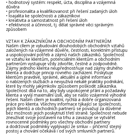
• hodnotový systém: respekt, úcta, disciplína a vzájemná
důvěra
• profesionalita a kvalifikovanost při řešení zadaných úloh
• loajalita ke společnosti a zákazníkovi
• kreativita a samostatnost při řešení úloh
• efektivnost a účinnost, tj. dělat správné věci správným
způsobem
VZTAH K ZÁKAZNÍKŮM A OBCHODNÍM PARTNERŮM
Našim cílem je vybudování dlouhodobých obchodních vztahů
založených na vzájemné důvěře, čestnosti, korektním přístupu
a uspokojování potřeb a zájmů našich zákazníků. Společnost
ve vztahu ke klientům, potenciálním klientům a obchodním
partnerům vystupuje vždy zdvořile, čestně a zodpovědně.
Zájmy jednoho klienta neupřednostňuje nad zájmy druhého
klienta a dodržuje princip rovného zacházení. Poskytuje
klientům pravdivé, správné, aktuální a úplné informace
o nabízených službách a nevyužívá nekalé praktiky podnikání,
které by mohly jakýmkoliv způsobem poškodit zákazníka.
Společnost dbá na to, aby byly uspokojené přání a požadavky
klienta a vyvíjí maximální úsilí, aby se našlo vzájemně výhodné
řešení. Našim cílem je kvalitní, rychlá a dobře organizovaná
práce pro klienta. Všechny informace týkající se společnosti,
jejích klientů a obchodních partnerů se považují za důvěrné
bez možnosti jejich poskytnutí třetí straně. Společnost nebude
zneužívat svoje postavení na trhu a zavazuje se vytvářet
rovnocenné podmínky pro všechny obchodní partnery
a dodržovat podmínky vyplývající ze smluv – přičemž stejný
postoj a chování očekává i od svých smluvních partnerů.