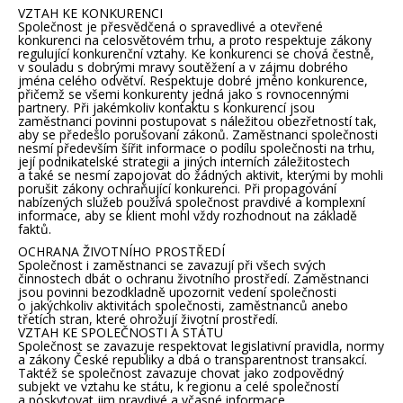
VZTAH KE KONKURENCI
Společnost je přesvědčená o spravedlivé a otevřené
konkurenci na celosvětovém trhu, a proto respektuje zákony
regulující konkurenční vztahy. Ke konkurenci se chová čestně,
v souladu s dobrými mravy soutěžení a v zájmu dobrého
jména celého odvětví. Respektuje dobré jméno konkurence,
přičemž se všemi konkurenty jedná jako s rovnocennými
partnery. Při jakémkoliv kontaktu s konkurencí jsou
zaměstnanci povinni postupovat s náležitou obezřetností tak,
aby se předešlo porušovaní zákonů. Zaměstnanci společnosti
nesmí především šířit informace o podílu společnosti na trhu,
její podnikatelské strategii a jiných interních záležitostech
a také se nesmí zapojovat do žádných aktivit, kterými by mohli
porušit zákony ochraňující konkurenci. Při propagování
nabízených služeb používá společnost pravdivé a komplexní
informace, aby se klient mohl vždy rozhodnout na základě
faktů.
OCHRANA ŽIVOTNÍHO PROSTŘEDÍ
Společnost i zaměstnanci se zavazují při všech svých
činnostech dbát o ochranu životního prostředí. Zaměstnanci
jsou povinni bezodkladně upozornit vedení společnosti
o jakýchkoliv aktivitách společnosti, zaměstnanců anebo
třetích stran, které ohrožují životní prostředí.
VZTAH KE SPOLEČNOSTI A STÁTU
Společnost se zavazuje respektovat legislativní pravidla, normy
a zákony České republiky a dbá o transparentnost transakcí.
Taktéž se společnost zavazuje chovat jako zodpovědný
subjekt ve vztahu ke státu, k regionu a celé společnosti
a poskytovat jim pravdivé a včasné informace.