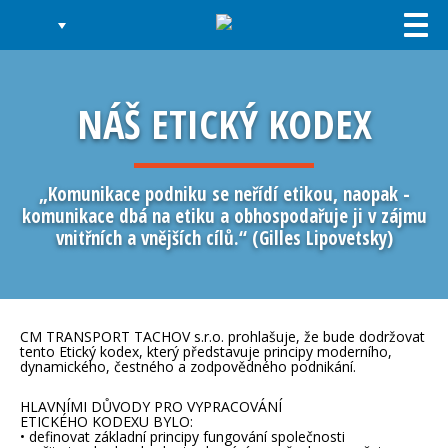
Togg
navi
NÁŠ ETICKÝ KODEX
„Komunikace podniku se neřídí etikou, naopak -
komunikace dbá na etiku a obhospodařuje ji v zájmu
vnitřních a vnějších cílů.“ (Gilles Lipovetsky)
CM TRANSPORT TACHOV s.r.o. prohlašuje, že bude dodržovat
tento Etický kodex, který představuje principy moderního,
dynamického, čestného a zodpovědného podnikání.
HLAVNÍMI DŮVODY PRO VYPRACOVÁNÍ
ETICKÉHO KODEXU BYLO:
• definovat základní principy fungování společnosti