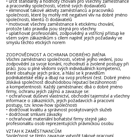
• určit standardy a hodnoty chování pro všechny zaměstnance
a pracovníky společnosti, včetně svých dodavatelů
• eliminovat takové aktivity zaměstnanců a pracovníků
společnosti, které by mohly mít negativní vliv na dobré jméno
společnosti, klientů či dodavatelů
• motivovat všechny zaměstnance k etickému chování,
protože tato pravidla jsou stejná pro všechny
• uplatňovat profesionální, zodpovědný a vstřícný přístup ke
všem svým zákazníkům s cílem naplnit jejich požadavky ve
smyslu těchto etických norem
ZODPOVĚDNOST A OCHRANA DOBRÉHO JMÉNA
Všichni zaměstnanci společnosti, včetně jejího vedení, jsou
zodpovědní za svoje konání, rozhodnutí a zvolené postupy při
práci. Jsou si plně vědomi svých individuálních kompetencí,
které obsahuje jejich práce, a hlásí se k pravidlům
podnikatelské etiky a dbají na svoji profesní čest. Dobré jméno
získává společnost dlouhodobou reputací bezúhonnosti
a kompetentnosti. Každý zaměstnanec dbá o dobré jméno
firmy, ochranu jejích zájmů a zavazuje se:
• ochraňovat duševní vlastnictví, obchodní tajemství a všechny
informace o zákaznících, jejich požadavcích a pracovní
postupy, tzv. know-how společnosti
• dodržovat kvalitu a správnost poskytovaných služeb
• dodržovat smluvní závazky
• ochraňovat materiální bohatství firmy stejně jako
profesionalitu osob reprezentujících právnickou osobu
VZTAH K ZAMĚSTNANCŮM
Společnost se tímto zavazuje vytvořit takové pracovní