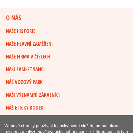
O NÁS
NAŠE HISTORIE
NAŠE HLAVNÍ ZAMĚŘENÍ
NAŠE FIRMA V ČÍSLECH
NAŠI ZAMĚSTNANCI
NÁŠ VOZOVÝ PARK
NAŠI VÝZNAMNÍ ZÁKAZNÍCI
NÁŠ ETICKÝ KODEX
Webové stránky používají k poskytování služeb, personalizaci
© 2018
CM Transport Tachov s.r.o.
, vývoj a provoz
reklam a analýze návštěvnosti soubory cookie. Informace, jak tyto