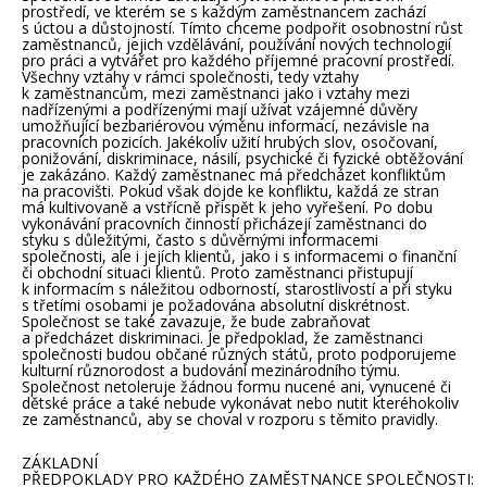
prostředí, ve kterém se s každým zaměstnancem zachází
s úctou a důstojností. Tímto chceme podpořit osobnostní růst
zaměstnanců, jejich vzdělávání, používání nových technologií
pro práci a vytvářet pro každého příjemné pracovní prostředí.
Všechny vztahy v rámci společnosti, tedy vztahy
k zaměstnancům, mezi zaměstnanci jako i vztahy mezi
nadřízenými a podřízenými mají užívat vzájemné důvěry
umožňující bezbariérovou výměnu informací, nezávisle na
pracovních pozicích. Jakékoliv užití hrubých slov, osočovaní,
ponižování, diskriminace, násilí, psychické či fyzické obtěžování
je zakázáno. Každý zaměstnanec má předcházet konfliktům
na pracovišti. Pokud však dojde ke konfliktu, každá ze stran
má kultivovaně a vstřícně přispět k jeho vyřešení. Po dobu
vykonávání pracovních činností přicházejí zaměstnanci do
styku s důležitými, často s důvěrnými informacemi
společnosti, ale i jejích klientů, jako i s informacemi o finanční
či obchodní situaci klientů. Proto zaměstnanci přistupují
k informacím s náležitou odborností, starostlivostí a při styku
s třetími osobami je požadována absolutní diskrétnost.
Společnost se také zavazuje, že bude zabraňovat
a předcházet diskriminaci. Je předpoklad, že zaměstnanci
společnosti budou občané různých států, proto podporujeme
kulturní různorodost a budování mezinárodního týmu.
Společnost netoleruje žádnou formu nucené ani, vynucené či
dětské práce a také nebude vykonávat nebo nutit kteréhokoliv
ze zaměstnanců, aby se choval v rozporu s těmito pravidly.
ZÁKLADNÍ
PŘEDPOKLADY PRO KAŽDÉHO ZAMĚSTNANCE SPOLEČNOSTI: