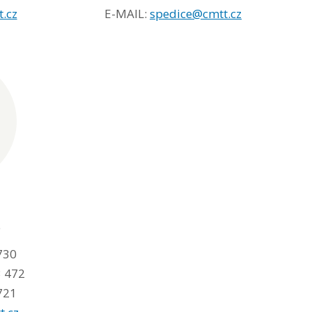
.cz
E-MAIL:
spedice@cmtt.cz
e
730
3 472
721