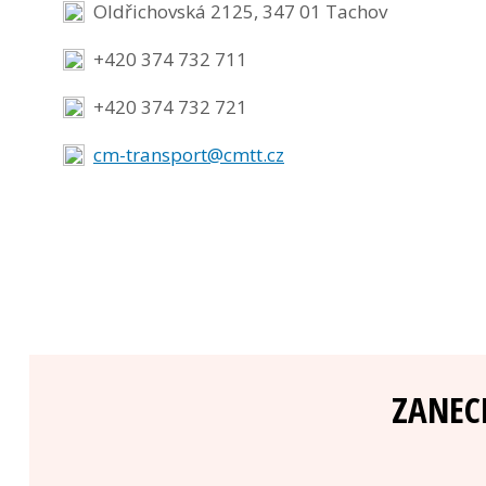
Oldřichovská 2125, 347 01 Tachov
+420 374 732 711
+420 374 732 721
cm-transport@cmtt.cz
ZANEC