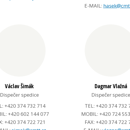
E-MAIL:
hasek@cmtt
Václav Šimák
Dagmar Vlažná
Dispečer spedice
Dispečer spedic
L: +420 374 732 714
TEL: +420 374 732 
L: +420 602 144 077
MOBIL: +420 724 55
X: +420 374 722 721
FAX: +420 374 722 