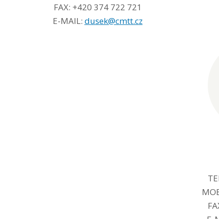
FAX: +420 374 722 721
E-MAIL:
dusek@cmtt.cz
TE
MOBI
FA