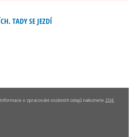
CH. TADY SE JEZDÍ
. Informace o zpracování osobních údajů naleznete
ZDE
.