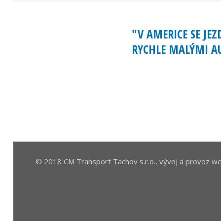
"V AMERICE SE JEZ
RYCHLE MALÝMI AU
(JAN 
© 2018
CM Transport Tachov s.r.o.
, vývoj a provoz 