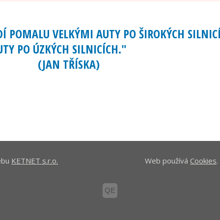
DÍ POMALU VELKÝMI AUTY PO ŠIROKÝCH SILNICÍ
TY PO ÚZKÝCH SILNICÍCH."
TŘÍSKA)
webu
KETNET s.r.o.
Web používá
Cookies
QE